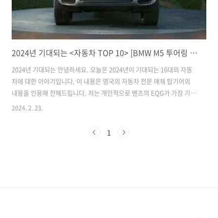
2024년 기대되는 <자동차 TOP 10> [BMW M5 투어링 포드 머스탱 GTD 테슬라 로드스터 벤츠 EQG 포르쉐 마칸 EV]
2024년 기대되는 안녕하세요. 오늘은 2024년이 기대되는 16대의 자동
차에 대한 이야기입니다. 이 내용은 영국의 자동차 전문 매체 탑기어의
내용을 인용해 전해드립니다. 저는 개인적으로 벤츠의 EQG가 가장 기대
됩니다! 지금 부터 같이 알아 볼까요?? 01. BMW M5 투어링 2세대에 걸
2024. 2. 23.
친 공백 끝에 BMW는 2024년 M5의 왜건형인 M5 투어링을 다시 선보일
예정입니다. 이미 뉘르부르크링에서 위장막을 한 테스트 차량을 미리 볼
1
수 있었죠. 궁극적인 M5 투어링은 BMW XM과 유사한 파워 트레인을 특
징으로 합니다. 전기모터와 결합된 4.4 리터 V8 트윈 터보 엔진은 네 바
퀴 모두에 750마력의 힘을 제공할 뿐만 아니라 전기 모터의 힘도 제공
합..