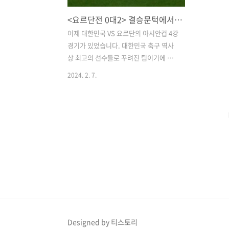
<요르단전 0대2> 결승문턱에서 충격 참패, 박용우 선수에 대한 평가.
어제 대한민국 VS 요르단의 아시안컵 4강
경기가 있었습니다. 대한민국 축구 역사
상 최고의 선수들로 꾸려진 팀이기에 모
두가 우승을 기원하며 경기를 보았습니
2024. 2. 7.
다. 그렇지만.... 결과는 0:2로 참패 하였
습니다. 선수들도 상당히 실망스러운 경
기 결과를 보여 주었습니다. 그렇지만 가
장 큰 문제는 감독의 부재였습니다. 지금
부터 상세히 분석해 보겠습니다. 클린스
만호는 2월 7일, 오전0시 2023 아시아축
구연맹(AFC) 아시안컵 요르단과 준결승
경기에서 0-2로 참패했습니다. 두 팀은 지
난달 조별리그 E조 2차전에서 한 차례 격
돌한 바 있었고, 당시 두 팀은 2대2 무승
부로 승패를 가리지는 못했습니다. 한국
이 요르단을 상대로 패한 것은 7경기(3승
Designed by 티스토리