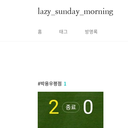
본문 바로가기
lazy_sunday_morning
홈
태그
방명록
박용우평점
1