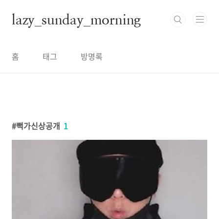
본문 바로가기
lazy_sunday_morning
홈
태그
방명록
뻑가신상공개
1