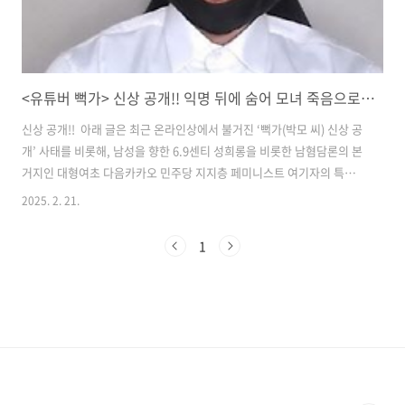
<유튜버 뻑가> 신상 공개!! 익명 뒤에 숨어 모녀 죽음으로 내몬 뻑가, 신상 털렸다…30대 후반 남성
신상 공개!! 아래 글은 최근 온라인상에서 불거진 ‘뻑가(박모 씨) 신상 공
개’ 사태를 비롯해, 남성을 향한 6.9센티 성희롱을 비롯한 남혐담론의 본
거지인 대형여초 다음카카오 민주당 지지층 페미니스트 여기자의 특정
사건에 대한 내로남불적 태도를 분석한 글입니다. 특히 동덕여대 폭동은
2025. 2. 21.
옹호하면서 서부지법 폭동은 반대하는 모순, 보배드림과 여성시대 등 대
형 온라인 커뮤니티에서의 좌표 찍기, 이재명과 로맨스설이 돌았던 여배
1
우에 대한 성폭력 발언 및 문자폭탄 논란 등을 종합적으로 다루어 민주당
지지 여기자들의 이중성에 초점을 맞추고자 합니다.1. 내로남불의 전형:
두 폭동에 대한 상반된 태도​1) 동덕여대 폭동 옹호민주당 지지자들은 과
거 동덕여대에서 벌어진 학생 시위 또는 소위 ‘폭동’에 대해서는 “여성의
권..