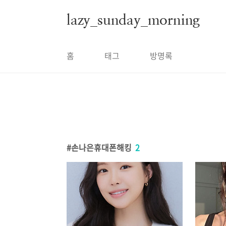
본문 바로가기
lazy_sunday_morning
홈
태그
방명록
손나은휴대폰해킹
2