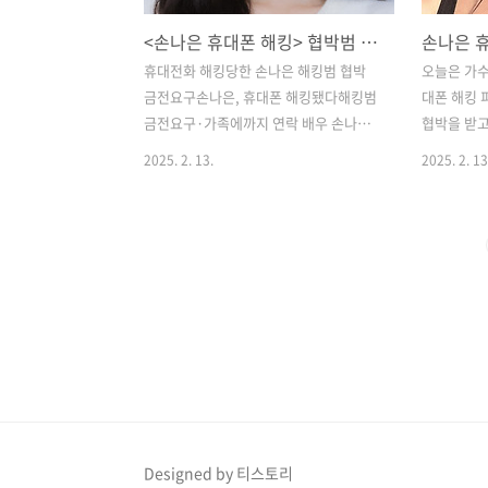
<손나은 휴대폰 해킹> 협박범 금전 요구, 피해 사실은?
휴대전화 해킹당한 손나은 해킹범 협박
오늘은 가수
금전요구손나은, 휴대폰 해킹됐다해킹범
대폰 해킹
금전요구·가족에까지 연락 배우 손나은
협박을 받
의 휴대폰이 해킹됐다는 충격적인 소식인
많은 사람
2025. 2. 13.
2025. 2. 13
데요요즘시대엔 휴대폰에 참으로 많은 것
요. ​손나
을 소지하고 있는데요.휴대전화가 해킹을
공식 입장을
당했다니요 ...ㅠㅠ ​ 손나은 소속사 YG엔
하며 강경 
터테인먼트는 "배우 손나은의 개인 휴대
게 된 일인
폰이 해킹당하는 사건이 발생했다"라고
질이라는 손
전했는데요 ​"해킹범은 불법적으로 수집
사가 밝힌 피
한 데이터를 공개하지 않는 조건으로 금
은의 인스타
전을 요구했고, 손나은은 이에 한 차례 응
대폰이 해킹
한 바 있다"라며 "그러나 이에 그치지 않
킹범은 불
고 추가적인 금전을 요구하며 다시 협박
하지 않는
을 해오고 있고 배우 본인은 물론 가족에
글이 게재되었
까지 연락하는 등 정신적 피해가 큰 상황
족과 지인들
Designed by 티스토리