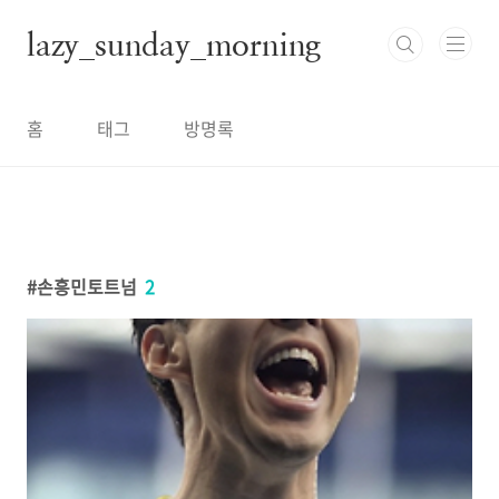
본문 바로가기
lazy_sunday_morning
홈
태그
방명록
손흥민토트넘
2