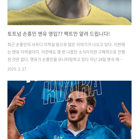
토트넘 손흥민 맨유 영입?? 펙트만 알려 드립니다!
최근 손흥민의 사우디 이적설 등으로 많은 이야기가 나오고 있다. ​이번에
는 맨유 이적설이다. 이전에도 몇 번 나왔던 소식이지만 구체적으로 진행
된 것은 없다. 맨유가 손흥민을 모니터링하고 있다 지난 24일 영국 매체
기브미스포츠에서는'맨유가 토트넘 공격수 손흥민을 여름에 이적시키려
2025. 2. 27.
고 올인하려 한다'고 전했다. ​'함께 프리미어리그에서 검증된 공격수 손
흥민을 모니터링하고 있다,손흥민의 리더십, 득점 능력, 다양한 포지션
에서 소화할 수 있는 멀티성을 좋아한다'고 이야기했다. ​지난 12월 이적
설이 있었는데 토트넘이 1월에 2026년 여름까지 계약 연장 옵션을 발동
했다. ​이어 매체는 '맨유가 토트넘에서 손흥민을 데려올 수 있는 상당한
규모의 제안을 준비하고 있다'고 이야기했다. 최소 4000만 파운드(약
72..