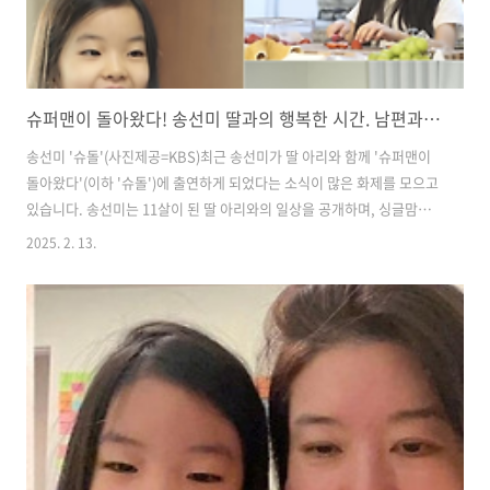
슈퍼맨이 돌아왔다! 송선미 딸과의 행복한 시간. 남편과의 사별은?
송선미 '슈돌'(사진제공=KBS)최근 송선미가 딸 아리와 함께 '슈퍼맨이
돌아왔다'(이하 '슈돌')에 출연하게 되었다는 소식이 많은 화제를 모으고
있습니다. 송선미는 11살이 된 딸 아리와의 일상을 공개하며, 싱글맘으
로서의 삶을 진솔하게 이야기하고 있습니다. 이번 포스트에서는 송선미
2025. 2. 13.
와 아리의 이야기를 자세히 살펴보겠습니다. 😊​송선미는 한국의 유명한
배우로, 다양한 드라마와 영화에서 활발히 활동해왔습니다. 그녀는 특히
강한 여성 캐릭터로 많은 사랑을 받았으며, 최근에는 딸 아리와의 일상으
로 새로운 모습을 보여주고 있습니다. 아리는 현재 초등학교 4학년으로,
송선미의 사랑스러운 딸이자, 그녀의 삶의 큰 기쁨이자 힘이 되고 있습니
다.송선미의 '슈돌' 출연 배경송선미는 최근 자신의 SNS를 통해 '슈
돌'에 ..