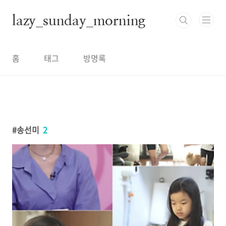
본문 바로가기
lazy_sunday_morning
홈
태그
방명록
송선미
2