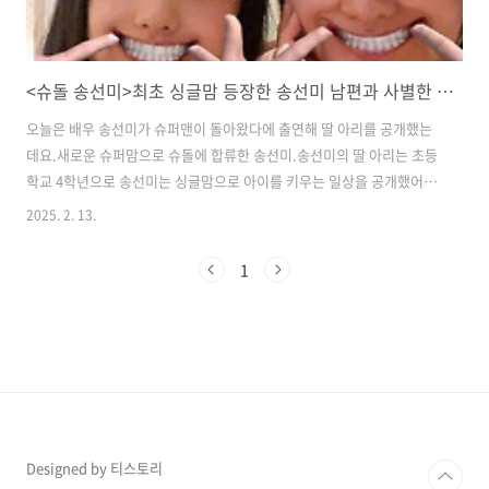
<슈돌 송선미>최초 싱글맘 등장한 송선미 남편과 사별한 이유 (+동화책 아리코 무슨 내용?)
오늘은 배우 송선미가 슈퍼맨이 돌아왔다에 출연해 딸 아리를 공개했는
데요.​새로운 슈퍼맘으로 슈돌에 합류한 송선미.​송선미의 딸 아리는 초등
학교 4학년으로 송선미는 싱글맘으로 아이를 키우는 일상을 공개했어요.
​슈돌 최초 싱글맘 등장한 송선미 남편과 사별한 이유 (+동화책 아리코 무
2025. 2. 13.
슨 내용?)​​이날 송선미는 "아리가 두 살 때 남편이 갑작스럽게 세상을 떠
났다"며 "아리에게 아빠에게 생긴 일을 시간별로, 그리고 나이에 맞춰 다
1
설명해 줬다"며 아이가 이해할 수 있도록 설명해주었다고 밝혔죠.​​​​송선미
는 '절친 토큐멘터리 4인용식탁'에 출연했을 당시에도 남편 사망 사건을
언급하며 "7년 전 사건 이후에도 나는 내 삶을 살아가고 싶다"며 배우 은
퇴까지 고민했던 심경을 털어놓았었는데요.​송선미는 "인터넷에 내..
Designed by 티스토리