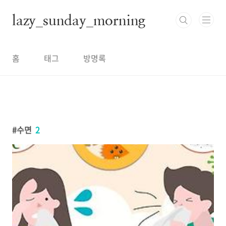
본문 바로가기
lazy_sunday_morning
홈
태그
방명록
수면
2