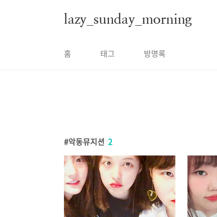
본문 바로가기
lazy_sunday_morning
홈
태그
방명록
악동뮤지션
2