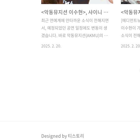
<악동뮤지션 이수현>, 샤이니 온유 콘서트 게스트 불참… 안타까운 이유는?
최근 연예계에 안타까운 소식이 전해지면
[메디먼트뉴
서, 예정되었던 공연 일정에도 변동이 생
이수현이 
겼습니다. 바로 악동뮤지션(AKMU)의 멤
소식이 전해
버 이수현 씨가 샤이니 온유 씨의 콘서트
SNS를 통
2025. 2. 20.
2025. 2. 20
게스트 출연을 갑작스럽게 취소한 것인데
함께 할 예
요. 팬들은 갑작스러운 소식에 놀라움과
하게 불참하
함께 걱정을 표하고 있습니다.​온유 씨의
"온유와 이
소속사 그리핀엔터테인먼트는 지난 2월
주셨을 관
20일 공식 SNS를 통해 "21일 콘서트에
전하게 되어
게스트로 출연 예정이었던 이수현 씨가
며 "더욱 
부득이하게 참석할 수 없게 되었다"라고
최선을 다하
밝혔습니다. 이어 "온유 씨와 이수현 씨의
린다"라고 
멋진 무대를 기대하셨을 관객 여러분께
는 구체적으
진심으로 사과의 말씀을 드립니다. 더욱
갑작스럽게 
좋은 공연으로 보답할 수 있도록 최선을
보로 인한 
다하겠다. 너른 양해 부탁드린다"라며 아
람은 연예계
Designed by 티스토리