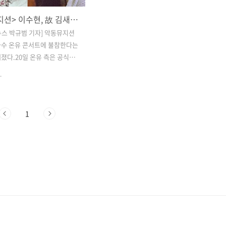
<악동뮤지션> 이수현, 故 김새론 비보에 온유 콘서트 불참…네티즌 "힘내길 바란다" 응원
스 박규범 기자] 악동뮤지션
가수 온유 콘서트에 불참한다는
졌다.​20일 온유 측은 공식
해 "오는 21일 공연에 게스트로
.
정이었던 이수현 님이 부득이
게 되었다"라고 밝혔다.이어
수현 님의 멋진 무대를 기대해
1
객 여러분께 갑작스러운 소식을
 진심으로 죄송한 마음"이라
멋진 공연을 보여드릴 수 있도록
겠다. 다시 한번 양해 부탁드
덧붙였다.​이수현의 불참 사유
로 알려지지 않았으나, 최근
세상을 떠난 故 김새론의 비
영향으로 추측되고 있다.​두 사
 대표 절친으로 10년 이상 우