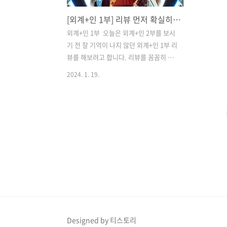
[외계+인 1부] 리뷰 먼저 확실히 보고 2부 보러 가볼까요? 1부 줄거리 및 평점 등 등 설명 드리겠습니다^^
외계+인 1부 ​ 오늘은 외계+인 2부를 보시
기 전 잘 기억이 나지 않던 외계+인 1부 리
뷰를 해보려고 합니다. 리뷰를 꼼꼼히 보
시고 더 재미있게 외계+인 2를 즐겨 봅시
2024. 1. 19.
다 ​ 이미 많은 분들이 넷플릭스나 ott등으
로 만나보셨을 텐데요. ​ 이 작품만큼 외계
+인 1부 리뷰가 호불호가 극심했던 작품
이 또 있나 싶습니다. 저는 재미있게 봤고
요!! 오늘 기준으로 외계+인 1부 평점은
2,028명이 참여해서 6.84입니다. ​ 참고로
외계+인 1부 손익분기점은 730만 명이었
습니다. 그러나, 외계+인 1부 관객수는
153만 명이었지요. ​ 아직도 관객리뷰를
보면 재미있는데 다들 이상하다고 화를
내시는 분이 있습니다. ​ 물론, 개인적인 느
낌은 호불호가 있을지라도 전반적으로 관
Designed by 티스토리