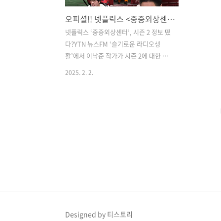
오피셜!! 넷플릭스 <중증외상센터>, 시즌 2 정보 유출 되는건가??
넷플릭스 ‘중증외상센터’, 시즌 2 정보 떴
다?YTN 뉴스FM ‘슬기로운 라디오생
활’에서 이낙준 작가가 시즌 2에 대한 떡
밥을 던졌다고?‘중증외상센터’가 전 세계
2025. 2. 2.
넷플릭스 TV 시리즈 부문 2위를 찍었다는
데, 이 정도면 세계적 관심이라고 봐야지.
이낙준 작가는 “이렇게까지 인기 많을 줄
몰랐다”며 연휴 동안 검색하느라 잠도 못
잤다고 한다.​사실 이 작가가 외상외과에
관심 가진 계기가 이국종 교수의 ‘골든아
워’였다고 함.의사라서 외상외과 하는 사
람들한테 직접 물어봤는데, 현실이 너무
힘들다고;;; 그래서 ‘이건 마블 히어로 뺨
치는 초인이 있어야 가능하겠다’ 싶어서
백강혁이라는 캐릭터를 만든 거라고 함.​
백강혁 캐릭터 설정도 좀 오버스러운데,
Designed by 티스토리