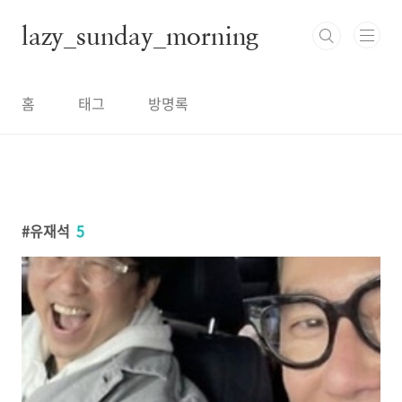
본문 바로가기
lazy_sunday_morning
홈
태그
방명록
유재석
5