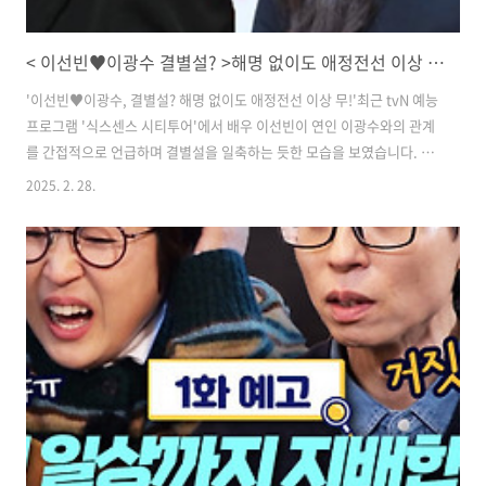
< 이선빈♥이광수 결별설? >해명 없이도 애정전선 이상 무 식스센스 반응
'이선빈♥이광수, 결별설? 해명 없이도 애정전선 이상 무!'​최근 tvN 예능
프로그램 '식스센스 시티투어'에서 배우 이선빈이 연인 이광수와의 관계
를 간접적으로 언급하며 결별설을 일축하는 듯한 모습을 보였습니다. 방
송에서는 유재석, 송은이, 고경표, 미미 등과 함께 부산의 핫플레이스를
2025. 2. 28.
찾아 떠난 가운데, 뜻밖의 토크가 이어졌습니다.​ ​'식스센스 시티투어' 속
이선빈의 의미심장한 반응​27일 방송된 '식스센스 시티투어'에서는 이선
빈과 강태오가 게스트로 출연해 팀원들과 함께 가짜 핫플레이스를 찾아
가는 미션을 수행했습니다.이 과정에서 강태오는 "사장님을 보면 빈틈이
보인다"고 말했고, 미미는 "어떤 빈틈이요?"라고 되물었습니다. 이에 고
경표는 "나는 오늘 네 빈틈이 너무 보이는데?"라는 재치있는 멘트를 던
져..