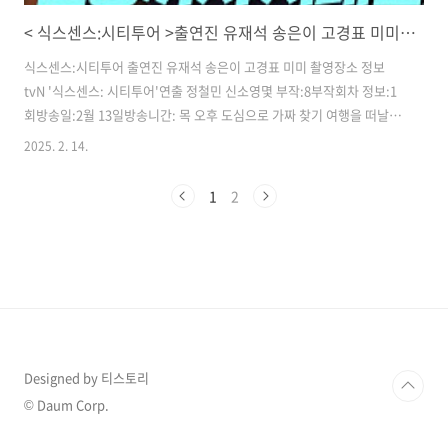
< 식스센스:시티투어 >출연진 유재석 송은이 고경표 미미 촬영장소 1화정보
식스센스:시티투어 출연진 유재석 송은이 고경표 미미 촬영장소 정보
tvN '식스센스: 시티투어'연출 정철민 신소영몇 부작:8부작회차 정보:1
회방송일:2월 13일방송니간: 목 오후 도심으로 가짜 찾기 여행을 떠날 유
재석, 송은이, 고경표, 미미의 첫 만남이 그려진다.유재석​​식스센스의 유
2025. 2. 14.
일한 경력직예능계의 촉촉 박사가 돌아왔다가짜차기 경험의 만렙실상은
자타공인 똥촉계의 일인자함께한 세월이 무색할 정도로 매 시즌 식스센
1
2
스 급 반전을 선사했던 그의 추리 실력이번에는 드디어 업그레이된 추리
력을 발휘할 수 있을지​ 송은이​후배들에게 한없이 너그러운 선배30년 지
기 재석에게는 사정없이 엄격한 송대표재석 ×은이 원조 추리 듀오의 귀
환경력직만의 남다른 육감으로 진실 속 숨은 가짜를 찾아낸다예능 베테
랑이 넘치는 센스와 ..
Designed by 티스토리
© Daum Corp.