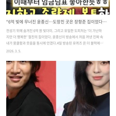
“6억 빚에 무너진 윤종신…도망친 곳은 장항준 집이었다” 눈물과 웃음의 고백
​전성기 뒤에 숨겨진 6억 원 빚더미. 그리고 유일한 도피처는 ‘더 가난하
지만 더 행복한’ 절친의 집이었다. 윤종신이 방송에서 처음 꺼낸 진짜 속
내가 뭉클함과 웃음을 동시에 안겼다.4일 방송된 유퀴즈 온 더 블럭에서
는 가수 윤종신이 출연해 인생의 굴곡을 솔직하게 털어놨다. 화려한 전성
2026. 3. 5.
기 뒤, 제작 실패로 6억 원의 빚을 떠안았던 30대 시절의 이야기부터 절
친 장항준과의 특별한 우정까지 진솔한 고백이 이어졌다.​ ​윤종신은 90년
대 번 수입을 투자했다가 실패하며 큰 빚을 지게 됐다고 밝혔다.가수 하
림을 캐스팅해 제작에 도전했지만 결과는 참담했다. 모든 것이 무너진 순
간, 그가 향한 곳은 의외로 장항준의 집이었다. 그는 “그 집에 가면 유토
피아가 펼쳐진다. 나보다 더 가난한데 너무 해맑다”고 표현해 웃음을 ..