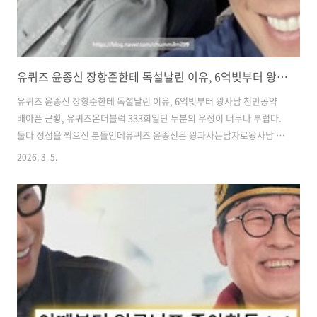
유퀴즈 윤종신 장항준한테 독설날린 이유, 6억빚부터 왕사남 천만공약 배아픈 근황, 유퀴즈온더블럭 333회
유퀴즈 윤종신 장항준한테 독설날린 이유, 6억빚부터 왕사남 천만공약
배아픈 근황, 유퀴즈온더블럭 333회일단 두분의 우정이 너무나 부럽다.
둘다 정점을 찍으신 분들인데유퀴즈 윤종신은 왕과사는남자로왕사남 천
만공약을 앞둔 장항준한테독설을 날려 화제가 되기도 했다.​그 이유는 당
2026. 3. 5.
연히 그렇게 해도서로를 너무 잘 아니까뭐든 허용되는 사이라서 그렇겠
지?유퀴즈온더블럭 333회를 통해6억빚부터 배아픈 근황까지본방보면
서 맘껏 웃어보려고 한다.​​연말에 갑자기 공연을 취소한 윤종신,하지만 팬
들은 그의 건강을 염려했고그의 놀라운 대처능력에 찬사를 보냈다.​​왜냐
하면 세계 최초? (맞지? ^^)립싱크하는 청음회를 열며공연 취소 쇼를 열
었기 때문~진짜 이런 센스는 타고났다고 본다.이러니 예능을 잘 하는 걸
까?​​한편 유재석이 "..