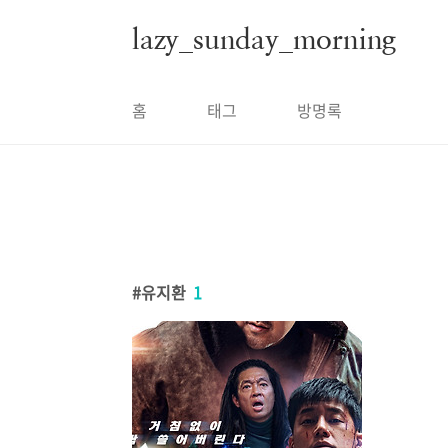
본문 바로가기
lazy_sunday_morning
홈
태그
방명록
유지환
1