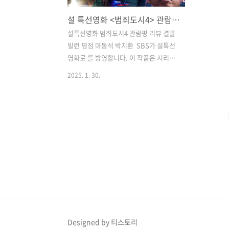
설 특선영화 <범죄도시4> 관람평 리뷰 결말 빌런 평점 마동석 박지환
설특선영화 범죄도시4 관람평 리뷰 결말
빌런 평점 마동석 박지환 ​ ​SBS가 설특선
영화로 를 방영합니다. 이 작품은 시리즈
를 통틀어 가장 낮은 평가를 받고 있지만,
2025. 1. 30.
그럼에도 천만 관객 돌파와 키노라이츠
기준 74%로 추천 초록불, 평점 2.9점으
로 선방했습니다. 시리즈가 4편까지 가서
이 정도 평가를 받기 힘들다는 점에서 충
분히 성공적인 작품이라 할 수 있습니다.
4번째 의 매력이 무엇인지 지금부터 함께
보도록 하겠습니다. ​디지털 범죄? 고난에
빠진 아날로그 형사 마석도 는 전편의 마
약사건에서 3년 후의 시점을 다룹니다. 괴
물형사 마석도와 서울 광수대는 배달앱을
이용한 마약 판매 사건을 수사 중입니다.
앱을 통해 마약판매를 하는 조직에 대해
Designed by 티스토리