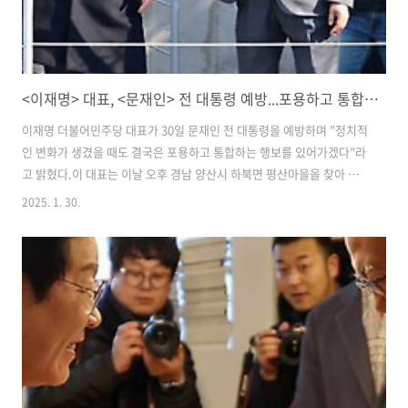
<이재명> 대표, <문재인> 전 대통령 예방...포용하고 통합하는 행보 이어가겠다!
이재명 더불어민주당 대표가 30일 문재인 전 대통령을 예방하며 "정치적
인 변화가 생겼을 때도 결국은 포용하고 통합하는 행보를 있어가겠다"라
고 밝혔다.​이 대표는 이날 오후 경남 양산시 하북면 평산마을을 찾아 문
전 대통령을 예방했다.조승래 민주당 수석대변인은 이날 예방 뒤 브리핑
2025. 1. 30.
을 통해 "문재인 전 대통령은 지금과 같이 극단적으로 정치 환경이 조성
돼 있는 상황에서는 통합하고 포용하는 행보가 민주당의 앞길을 열어가
는 데 매우 중요할 것 같다고 말했다"라고 전했다.​이어 "이재명 대표와
민주당이 포용·통합 행보를 잘 보여주고 있다"고 이 대표를 격려했다고
덧붙였다.둘이 나눈 이야기를 정리하면 다음과 같다, ​첫 번째는 민주당과
이재명 대표가 통합하는 행보를 잘 보여주고 있고 앞으로도 잘해 줬으면
좋겠다. 특..