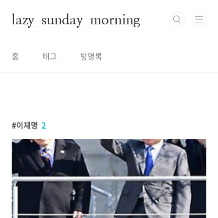
본문 바로가기
lazy_sunday_morning
홈
태그
방명록
이재명
2