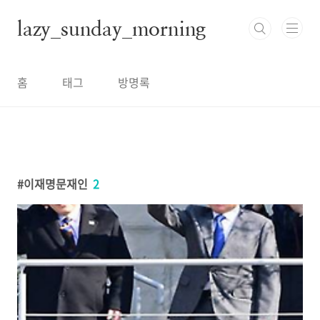
본문 바로가기
lazy_sunday_morning
홈
태그
방명록
이재명문재인
2