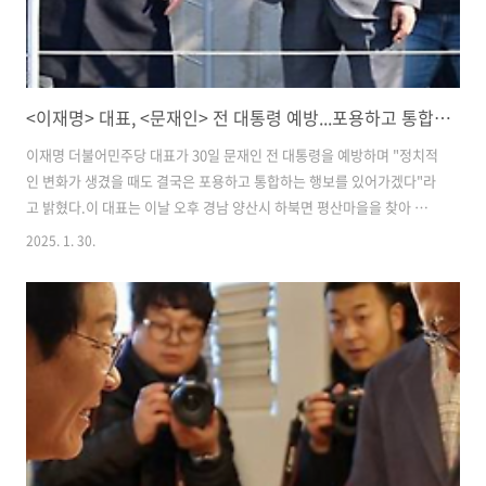
<이재명> 대표, <문재인> 전 대통령 예방...포용하고 통합하는 행보 이어가겠다!
이재명 더불어민주당 대표가 30일 문재인 전 대통령을 예방하며 "정치적
인 변화가 생겼을 때도 결국은 포용하고 통합하는 행보를 있어가겠다"라
고 밝혔다.​이 대표는 이날 오후 경남 양산시 하북면 평산마을을 찾아 문
전 대통령을 예방했다.조승래 민주당 수석대변인은 이날 예방 뒤 브리핑
2025. 1. 30.
을 통해 "문재인 전 대통령은 지금과 같이 극단적으로 정치 환경이 조성
돼 있는 상황에서는 통합하고 포용하는 행보가 민주당의 앞길을 열어가
는 데 매우 중요할 것 같다고 말했다"라고 전했다.​이어 "이재명 대표와
민주당이 포용·통합 행보를 잘 보여주고 있다"고 이 대표를 격려했다고
덧붙였다.둘이 나눈 이야기를 정리하면 다음과 같다, ​첫 번째는 민주당과
이재명 대표가 통합하는 행보를 잘 보여주고 있고 앞으로도 잘해 줬으면
좋겠다. 특..