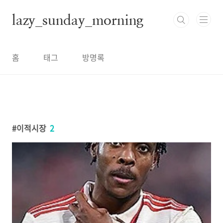
본문 바로가기
lazy_sunday_morning
홈
태그
방명록
이적시장
2