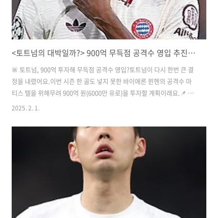
<토트넘의 대박일까?> 900억 무득점 공격수 영입 추진… 양민혁 보낸 후 폭풍 영입 나섰다!
🚨 토트넘, 900억 투자해 무득점 공격수 영입?토트넘이 다시 한번 큰 결
정을 내렸어요.이번 시즌 한 골도 넣지 못한 바이에른 뮌헨의 공격수 마
티스 텔을 위해무려 900억 원(6000만 유로)을 투자할 계획이래요.📌 해
리 케인 이적료 절반을 무득점 공격수에게?📌 출전시간 보장까지 약속하
2025. 2. 1.
며 적극적인 영입 추진📌 첼시, 아스널도 관심… 경쟁 속 토트넘이 선두
하지만, 팬들 사이에서는 우려의 목소리도 커지고 있어요.과연 토트넘의
선택이 성공적인 투자일까요, 아니면 또 다른 실책이 될까요?🔥 "출전시
간 보장해 줄게!" 토트넘, 텔 영입 위해 파격 조건 제시 유럽 축구 이적시
장 전문가 파브리치오 로마노는🎙️ "토트넘이 텔 영입을 위해 6000만 유
로를 준비했다."🎙️ "경쟁에서 이기기 위해 출전시간 보..