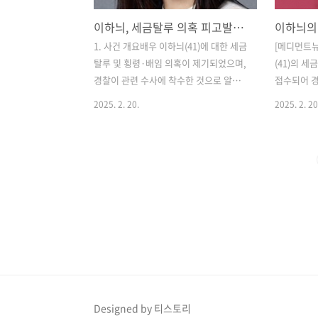
이하늬, 세금탈루 의혹 피고발…경찰 수사 착수
1. 사건 개요​배우 이하늬(41)에 대한 세금
[메디먼트뉴
탈루 및 횡령·배임 의혹이 제기되었으며,
(41)의 
경찰이 관련 수사에 착수한 것으로 알려
접수되어 경
졌습니다. 의혹을 제기한 A씨는 이하늬와
서울 강남
2025. 2. 20.
2025. 2. 20
그녀의 법인이 다음과 같은 점에서 문제
및 횡령·배
가 있다고 주장하고 있습니다.​국세청 세
는 국민신문
무조사 결과 60억 원의 세금이 부과된 점​
를 의뢰한 
2015년 자본금 1,000만 원으로 설립한
세청 세무조
법인이 2년 만에 65억 원 상당의 부동산
을 부과받은 
을 매입한 점​​이에 대해 경찰은 관련자들
만 원으로 
을 순차적으로 조사할 예정이며, 이하늬
원 규모의 
측은 모든 절차가 적법하게 진행되었으며
로 의혹을 
소명자료를 충분히 제출했다는 입장을 밝
관계자는 "
혔습니다.​​ ​2. 세금 탈루 및 횡령·배임 의
순차적으로 
혹 분석​(1) 세금 탈루(Tax Evasion)란?​세
앞서 이하
금 탈루는 조세법을 위반하여 세금을 내
있는 법인의
Designed by 티스토리