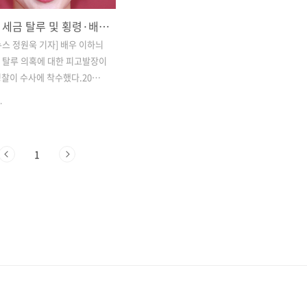
이하늬의 세금 탈루 및 횡령·배임 의혹 ?
스 정원욱 기자] 배우 이하늬
세금 탈루 의혹에 대한 피고발장이
찰이 수사에 착수했다.​20일,
경찰서는 이하늬의 세금 탈루
.
임 의혹에 대한 수사를 요청하
고를 접수했다고 밝혔다.​수사
A씨는 이하늬가 지난해 9월 국
1
사를 통해 약 60억 원의 세금
점과 2015년 자본금 1,000
설립된 법인이 2년 만에 65억
부동산을 매입한 점 등을 근거
제기한 것으로 알려졌다.​경찰
관련 규정에 따라 관련자들을
조사할 예정"이라고 밝혔다.​
늬는 자신과 남편이 임원으로
 부동산 매입 및 자금 출처 관