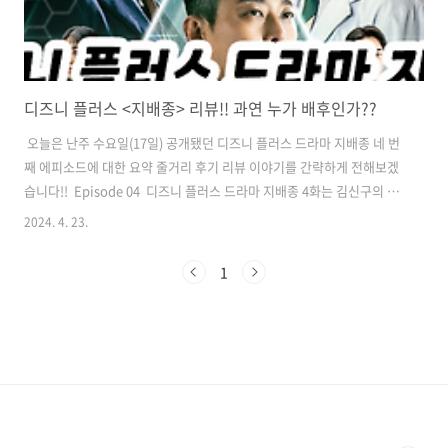
디즈니 플러스 <지배종> 리뷰!! 과연 누가 배후인가??
​ 오늘은 난주 수요일(17일) 공개됐던 디즈니 플러스 드라마 지배종 네 번
째 에피소드에 대한 요약 줄거리 후기 리뷰 이야기를 간략하게 전해보겠
습니다!! ​ Episode 04 ​ 디즈니 플러스 드라마 지배종 4화는 김신구의 정
보를 얻기 위해 국내 베트남 밀입국 중개인들을 찾아갔던 우채운이 자신
2024. 4. 23.
을 경찰로 오인한 그들과 일 대 다 격투를 벌이면서 시작하는데요. ​ ​ 압도
적인 전투실력을 보여주면서 브로커들을 일부 제압한 우채운은 자신이
1
경찰이 아님을 밝히고, 3천만 원 현상금이 걸린 김신구 수배전단을 돌리
면서 그에 대한 정보를 탐문합니다. 이게 김신구가 현지 업체에서 위조여
권을 만들 텐데, 한국의 중개인들 역시 그들과 다 연줄이 닿아 있을 테니,
우채운의 판단은 정확하다고 할 수 있겠네요..