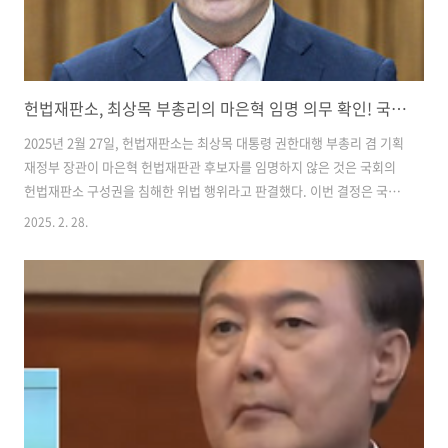
헌법재판소, 최상목 부총리의 마은혁 임명 의무 확인! 국회 권한 침해 판결
2025년 2월 27일, 헌법재판소는 최상목 대통령 권한대행 부총리 겸 기획
재정부 장관이 마은혁 헌법재판관 후보자를 임명하지 않은 것은 국회의
헌법재판소 구성권을 침해한 위법 행위라고 판결했다. 이번 결정은 국회
가 선출한 후보자의 임명 의무를 명확히 함으로써, 정치적 상황 속에서의
2025. 2. 28.
권한 남용을 경계하는 중요한 의미를 가진다.​ 출처: 뉴시스​헌재는 이날
우원식 국회의장이 최 대행을 상대로 낸 권한쟁의심판 청구를 전원일치
의견으로 일부 인용하며, 마 후보자의 임명 지연이 국회의 권한을 침해했
다고 판단했다. 헌재는 "청구인(국회)이 선출한 마은혁을 헌법재판관으
로 임명하지 않은 것은 헌법에 의해 부여된 청구인의 헌법재판관 선출을
통한 헌법재판소 구성권을 침해한 것"이라고 밝혔다.​헌재는 최 대행이
국회에서 선..