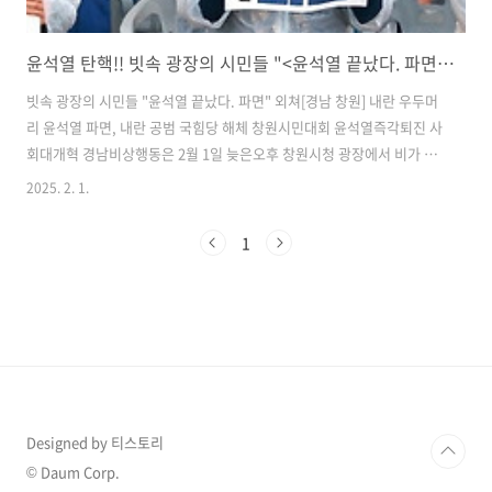
윤석열 탄핵!! 빗속 광장의 시민들 "<윤석열 끝났다. 파면>" 외쳐
빗속 광장의 시민들 "윤석열 끝났다. 파면" 외쳐​[경남 창원] 내란 우두머
리 윤석열 파면, 내란 공범 국힘당 해체 창원시민대회​ ​윤석열즉각퇴진 사
회대개혁 경남비상행동은 2월 1일 늦은오후 창원시청 광장에서 비가 내
리는 속에 “내란 우두머리 윤석열 파면, 내란 공범 국힘당 해체, 사회대개
2025. 2. 1.
혁 창원시민대회”를 열었다. ⓒ 윤성효 ​시민들이 비가 오는 속에 광장에
서 '윤석열 파면'을 외쳤다. 윤석열즉각퇴진 사회대개혁 경남비상행동이
1
2월 1일 늦은 오후 창원시청 광장에서 '내란 우두머리 윤석열 파면, 내란
공범 국힘당 해체, 사회대개혁 창원시민대회'를 연 것이다. ​ 매주 토요일
마다 집회를 열고 있는 경남비상행동은 이날 평소와 달리 비옷에다 의자
를 준비하기도 했다. ​ 참가자들은 '민주주의 위한 묵념'에 이어..
Designed by 티스토리
© Daum Corp.