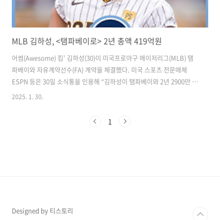
MLB 김하성, <탬파베이로> 2년 총액 419억원
어썸(Awesome) 킴’ 김하성(30)이 미국프로야구 메이저리그(MLB) 탬
파베이와 자유계약선수(FA) 계약을 체결했다. 미국 스포츠 전문매체
ESPN 등은 30일 소식통을 인용해 “김하성이 탬파베이와 2년 2900만 달
러(약 419억 원) 규모 계약에 합의했다”고 밝혔다. 2021시즌을 앞두고
2025. 1. 30.
샌디에이고와 계약해 빅리그에 입성한 김하성은 4년 만에 유니폼을 갈아
입게 됐다. ​계약 내용 중 눈여겨볼 부분은 옵트아웃(구단과 선수 합의로
1
계약 파기) 조항이 포함돼 있다는 점이다. 올해 1300만 달러를 받는 김하
성이, 시즌 뒤 옵트아웃을 행사하지 않을 경우 내년에는 1600만 달러를
받게 된다. 반대로 계약을 파기하면 다시 FA 시장에 나온다. 이밖에 김하
성이 올해 326타석 이상을 소화할 경우 타석당 1..
Designed by 티스토리