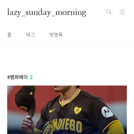
본문 바로가기
lazy_sunday_morning
홈
태그
방명록
탬파베이
2