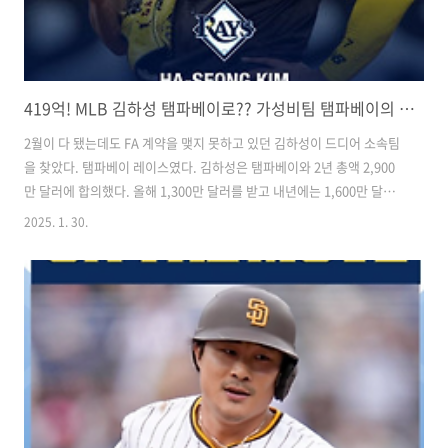
419억! MLB 김하성 탬파베이로?? 가성비팀 탬파베이의 선택 이유!
2월이 다 됐는데도 FA 계약을 맺지 못하고 있던 김하성이 드디어 소속팀
을 찾았다. 탬파베이 레이스였다. 김하성은 탬파베이와 2년 총액 2,900
만 달러에 합의했다. 올해 1,300만 달러를 받고 내년에는 1,600만 달러
를 받는 조건이었다. 올해 325타석에 들어서면 200만 달러를 받을 수 있
2025. 1. 30.
는 옵션도 포함됐다. ​김하성이 어깨 수술에서 회복했는지 아무도 알 수
없는 상황에서 이 정도 계약은 선수와 구단 모두에게 나쁘지 않은 규모로
보인다. ​탬파베이와 사인한 김하성.​그런데 놀라운 건 옵트아웃이 포함돼
있다는 점이었다. 김하성이 올 시즌을 마치고 옵트아웃, 그러니까 FA를
신할 수 있는 조건을 넣은 것이다. ​옵트아웃은 기본적으로 엄청난 선수
친화 계약이다. 선수가 마음만 먹으면 바로 FA 자격을 ..