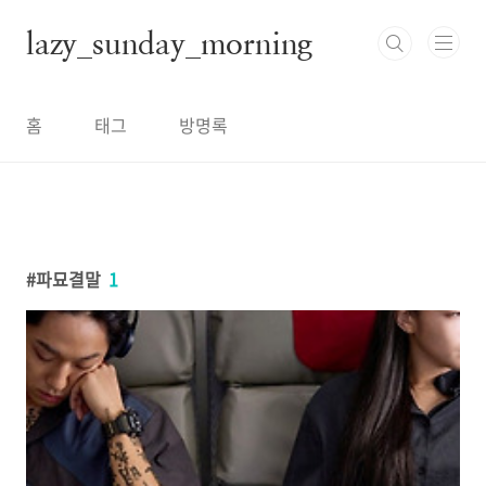
본문 바로가기
lazy_sunday_morning
홈
태그
방명록
파묘결말
1