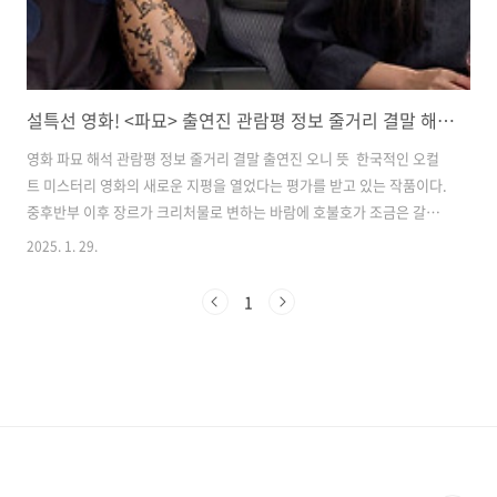
설특선 영화! <파묘> 출연진 관람평 정보 줄거리 결말 해석 오니 뜻은?
​영화 파묘 해석 관람평 정보 줄거리 결말 출연진 오니 뜻 ​ 한국적인 오컬
트 미스터리 영화의 새로운 지평을 열었다는 평가를 받고 있는 작품이다.
중후반부 이후 장르가 크리처물로 변하는 바람에 호불호가 조금은 갈리
고 있지만, '1,200만 관객 동원'이라는 객관적인 수치가 보여주듯이 재미
2025. 1. 29.
는 확실히 보장된 작품이다. 감독이 대중적인 면도 많이 생각하고 만들었
기에 평소 오컬트 장르를 좋아하지 않았던 사람이라도 흥미롭게 볼 수 있
1
을 것이다. 전체적인 내용은 수상한 묘를 이장하게 된 풍수사와 장의사,
무속인들에게 벌어지는 기이하고 기묘한 이야기다. 영화 파묘 정보를 관
람평부터 줄거리 그리고 결말 해석과 오니 뜻까지 살펴봤다. ​​감독 : 장재
현 각본 : 장재현 출연진 : 최민식, 김고은, 유해진, 이도현 개봉일..