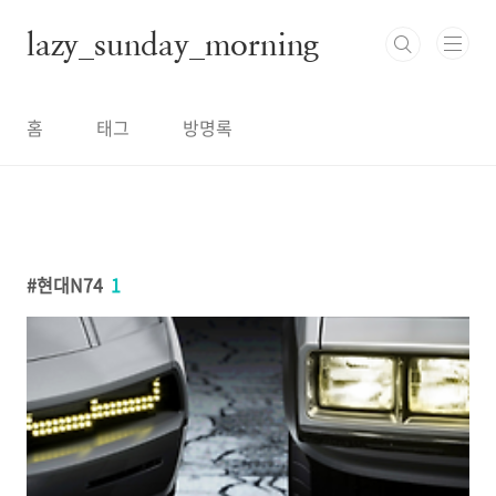
본문 바로가기
lazy_sunday_morning
홈
태그
방명록
현대N74
1