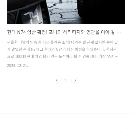
현대 N74 양산 확정! 포니의 헤리티지와 영광을 이어 갈 것인가?
우울한 나날의 연속 중 ​최근 들려온 소식! 나와는 별 관계 없지만 흥미 있
게 봤었던 현대 N74! 그 현대의 N74가 양산 확정을 하였습니다. 한정판
으로 100대! 현대 차의 용기 있는 도전이라 볼 수 있습니다. 가장 우려 되
었던 부분은.. 미래 자동차의 상징인 전기모터와 배터리를 사용하지 않고
2023. 12. 21.
대세를 거스르는 행보를 보여 주었습니다. 바로 수소 + 전기차입니다. ​ ​
현대 자동차 포니의 헤리티지를 영광으로 이어 갈 것인가? 최근 현대자
1
동차는 디자인의 혼란기를 지난 후, 해리티지라는 콘셉트로 과거 화려했
던 모델을 현재로 재해석을 통해서 많은 호평을 받고 있죠. 그중에서 하
나가 과거 포니를 재해석한 N비전 74 콘셉트입니다. 포니는 현대자동차
에서 독자적인 기술로 만든 차량이며 당시 4 도어 패스트백 세단..