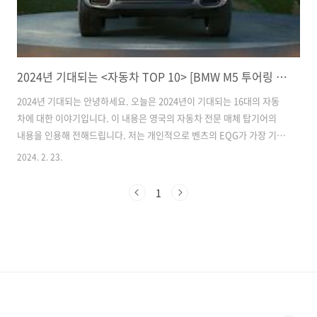
2024년 기대되는 <자동차 TOP 10> [BMW M5 투어링 포드 머스탱 GTD 테슬라 로드스터 벤츠 EQG 포르쉐 마칸 EV]
2024년 기대되는 안녕하세요. 오늘은 2024년이 기대되는 16대의 자동
차에 대한 이야기입니다. 이 내용은 영국의 자동차 전문 매체 탑기어의
내용을 인용해 전해드립니다. 저는 개인적으로 벤츠의 EQG가 가장 기대
됩니다! 지금 부터 같이 알아 볼까요?? 01. BMW M5 투어링 2세대에 걸
2024. 2. 23.
친 공백 끝에 BMW는 2024년 M5의 왜건형인 M5 투어링을 다시 선보일
예정입니다. 이미 뉘르부르크링에서 위장막을 한 테스트 차량을 미리 볼
1
수 있었죠. 궁극적인 M5 투어링은 BMW XM과 유사한 파워 트레인을 특
징으로 합니다. 전기모터와 결합된 4.4 리터 V8 트윈 터보 엔진은 네 바
퀴 모두에 750마력의 힘을 제공할 뿐만 아니라 전기 모터의 힘도 제공
합..