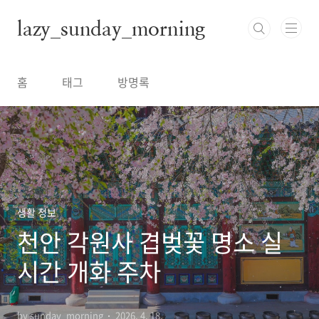
본문 바로가기
lazy_sunday_morning
홈
태그
방명록
생활 정보
천안 각원사 겹벚꽃 명소 실
시간 개화 주차
by sunday_morning
2026. 4. 18.