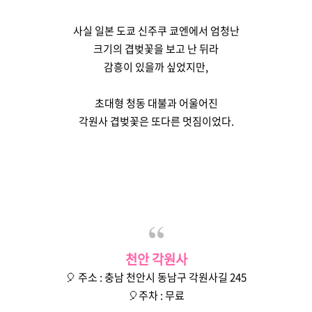
사실 일본 도쿄 신주쿠 쿄엔에서 엄청난
크기의 겹벚꽃을 보고 난 뒤라
감흥이 있을까 싶었지만,
초대형 청동 대불과 어울어진
각원사 겹벚꽃은 또다른 멋짐이었다.
천안 각원사
🎈 주소 : 충남 천안시 동남구 각원사길 245
🎈주차 : 무료