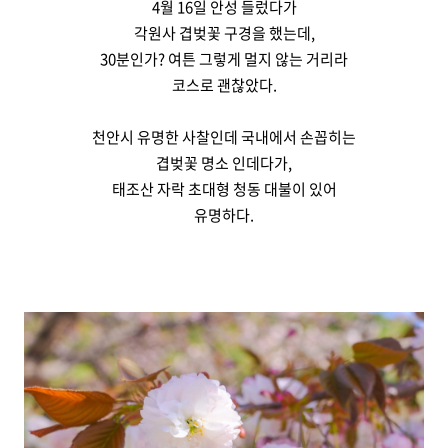
4월 16일 안성 들렀다가
각원사 겹벚꽃 구경을 했는데,
30분인가? 여튼 그렇게 멀지 않는 거리라
코스로 괜찮았다.
천안시 유명한 사찰인데 국내에서 손꼽히는
겹벚꽃 명소 인데다가,
태조산 자락 초대형 청동 대불이 있어
유명하다.