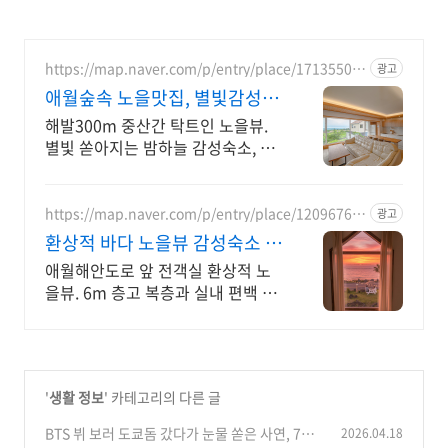
https://map.naver.com/p/entry/place/17135504
광고
48
애월숲속 노을맛집, 별빛감성 아
기용품 완벽구비, 대가족
해발300m 중산간 탁트인 노을뷰.
별빛 쏟아지는 밤하늘 감성숙소, 호
텔급청결도 최대 14인 복층 독채, 5
개의 침대와 넓은 다이닝룸으로 프
라이빗한 대가족 여행
https://map.naver.com/p/entry/place/12096767
광고
37
환상적 바다 노을뷰 감성숙소 통
창 너머 애월 파노라마바다
애월해안도로 앞 전객실 환상적 노
을뷰. 6m 층고 복층과 실내 편백 스
파에서 즐기 날씨 상관없는 프라이
빗 편백자쿠지 스파. 탁트인 오션뷰
통창 아래서 누리는 로맨틱
'
생활 정보
' 카테고리의 다른 글
BTS 뷔 보러 도쿄돔 갔다가 눈물 쏟은 사연, 7년
2026.04.18