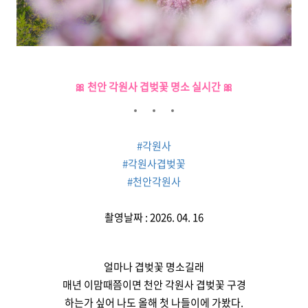
🎀 천안 각원사 겹벚꽃 명소 실시간 🎀
#각원사
#각원사겹벚꽃
#천안각원사
촬영날짜 : 2026. 04. 16
얼마나 겹벚꽃 명소길래
매년 이맘때쯤이면 천안 각원사 겹벚꽃 구경
하는가 싶어 나도 올해 첫 나들이에 가봤다.