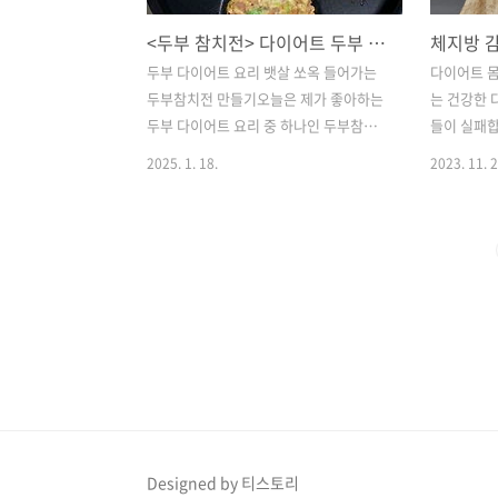
<두부 참치전> 다이어트 두부 요리 만드는 방법. 다이어트 꿀팁. 1주일 2킬로 감량 가능
두부 다이어트 요리 뱃살 쏘옥 들어가는
다이어트 
두부참치전 만들기​​오늘은 제가 좋아하는
는 건강한 
두부 다이어트 요리 중 하나인 두부참치
들이 실패합
전 만들기예요~ 두부에 참치와 각종 야채
많은 이유가
2025. 1. 18.
2023. 11. 2
를 넣어 식감도 좋고 맛도 참 좋은데요! 저
엇인지 알려
는 아몬드가루를 조금 넣어서 만들었는데
까지 드리겠
부침가루나 전분가루를 넣어서 만들면 밥
지방 감량을
반찬으로도 좋으니 레시피 참고하셔서 맛
요? #1.
있게 만들어드세요 : )​​​두부참치전 재료* ​
다. 많은 
두부 1모 300g 참치 중 1캔 (참치양은 조
로 알고 있
절해도 돼요) 양파 1/4개 대파 흰 부분 1
두 가지의 
대 채 썬 당근 반 줌 팽이버섯 빈 봉지 계
파 수용체와
란 2알 아몬드가루 3숟가락소금 1/2티스
니다. 알파 
푼​​​​ ​​300g짜리 두부 1모를 사용했고요. 먼
수용체는 몸
저 물기를 빼고 전자레인지 용기에 넣은
하라고 지시
후 2분간 돌려주세요. 전자레인지에 살짝
름다운" 베
Designed by 티스토리