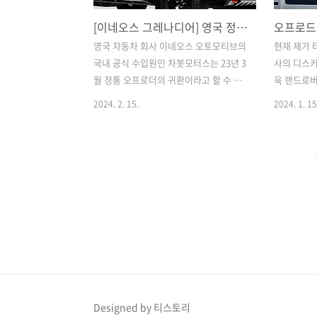
[이네오스 그레나디어] 영국 정통 오프로더의 귀환!! 사전 예약 시작, 가격등 알아 보겠습니다.
영국 자동차 회사 이네오스 오토모티브의
현재 제가 
국내 공식 수입원인 차봇모터스는 23년 3
사의 디스커
월 정통 오프로더의 귀환이라고 할 수 있
욱 랜드로버
을 만한 이네오스 그레나디어를 아시아
생겼습니다.
2024. 2. 15.
2024. 1. 15
최초로 공개하였고, 현재는 공식 사전예
드를 개승
약을 시작하여 출시가 임박했음을 알려와
니다. DEF
국내 오프로드 애호가들의 큰 관심을 모
밟아 국내 
으고 있습니다. ​ ​ ​ 1. 강렬한 외모의 디자
더’는 지난
인 랜드로버 디펜더의 정신을 계승한 박
서 공개한 ‘
스형의 정통 오프로드 디자인으로 전장
이래 무려 
4,845mm, 휠베이스 2,922mm, 전폭
‘탄탄한 오
1,930mm, 전고 2,036mm의 중형급
등을 고수해
SUV입니다. 정통 4x4 차량과 유사하면서
불허하는 
도 헬리콥터, 트럭, 보트, 유니몰, 트랙터
셀링포인트 
등에서도 영감을 얻어 박스형 차체로 제
한 맥을 이
작한 디자인이 특징입니다. ​ 내구성 강화
행에 탁월한
Designed by 티스토리