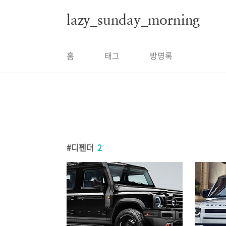
본문 바로가기
lazy_sunday_morning
홈
태그
방명록
디펜더
2