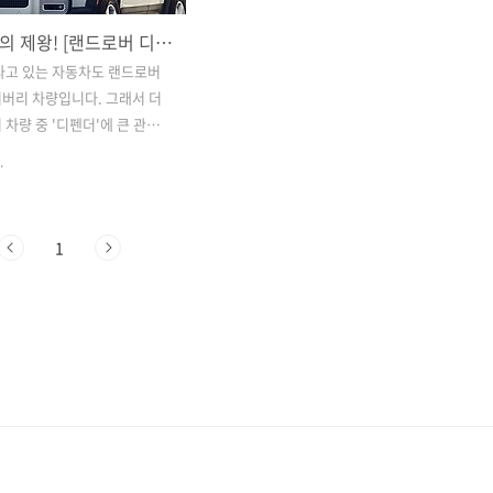
오프로드의 제왕! [랜드로버 디펜더 110] 모델에 대해 알아보겠습니다!
타고 있는 자동차도 랜드로버
버리 차량입니다. 그래서 더
 차량 중 '디펜더'에 큰 관심이
 그래서 오늘은 정통 오프로
.
하는 디펜더에 대해 알아보겠습
ENDER 110 공식 수입 채널을
최초로 데뷔하는 ‘올 뉴 디펜
1
 1948년 암스테르담 모터쇼에
랜드로버 시리즈 1(Series 1)’
72년 간 랜드로버 시리즈만의
프로더 적통성 및 디자인 마감’
 온SUV다. 특히 타의추종을
차체강성을 지닌 점이 주요한
중 하나다. 110 모델도 이러
어받았으며 전후방 짧은 오버
 전방 이탈각 설계를 구현해