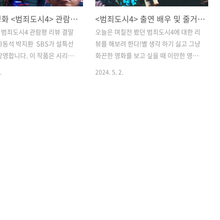
설 특선영화 <범죄도시4> 관람평 리뷰 결말 빌런 평점 마동석 박지환
<범죄도시4> 출연 배우 및 줄거리 등등 총평 합니다!
범죄도시4 관람평 리뷰 결말
오늘은 며칠전 봤던 범죄도시4에 대한 리
동석 박지환 ​ ​SBS가 설특선
뷰를 해보려 한다!별 생각 하기 싫고 그냥
방영합니다. 이 작품은 시리즈
화끈한 영화를 보고 싶을 때 이만한 영화
가장 낮은 평가를 받고 있지만,
가 있을까! 지금부터 한번 알아보자! ​범
.
2024. 5. 2.
천만 관객 돌파와 키노라이츠
죄도시4 정보 출연진 관람평 쿠키 없음 영
 추천 초록불, 평점 2.9점으
화 손익분기점 실화 ​ '아는 맛이 무섭다'.
니다. 시리즈가 4편까지 가서
이 말이 딱 적당할 듯싶다. 사전 예매율을
가를 받기 힘들다는 점에서 충
보니 이번에도 흥행 전선은 이상 없어 보
인 작품이라 할 수 있습니다.
인다. '파묘' 등 다른 작품들의 하락세에
매력이 무엇인지 지금부터 함께
맞물려 개봉 2주전부터 사전 예매율 1위
습니다. ​디지털 범죄? 고난에
를 차지하더니, 개봉 하루를 앞둔 현재 무
그 형사 마석도 는 전편의 마
려 95.5%의 사전 예매율로 예매 관객수
3년 후의 시점을 다룹니다. 괴
만 78만 명을 기록하고 있다. 거기다 3편
석도와 서울 광수대는 배달앱을
과 마찬가지로 영화값이 절반인 문화의
 판매 사건을 수사 중입니다.
날에 개봉하므로 초반부터 입소문도 엄청
마약판매를 하는 조직에 대해
날 듯 싶다. 이처럼 개봉 시기가 좋아 마땅