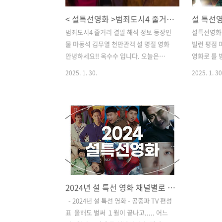
< 설특선영화 >범죄도시4 줄거리 결말 해석 정보 등장인물 마동석 김무열 천만관객 설 명절 영화
범죄도시4 줄거리 결말 해석 정보 등장인
설특선영화 
물 마동석 김무열 천만관객 설 명절 영화
빌런 평점 마
안녕하세요!! 옥수수 입니다. 오늘은
영화로 를 
2025년 설날 특선영화로 SBS에서 방영
를 통틀어 
2025. 1. 30.
2025. 1. 30
예정인 범죄도시4 영화 소개해 드리겠습
그럼에도 
니다.​영화 '범죄도시4'는 2024년 4월 24
기준 74%로
일 개봉한 범죄 액션 영화로 마동석 주연
로 선방했습
의 시리즈 네번째 작품입니다. 2025년 설
이 정도 평
날 특선영화로 SBS에 편성되어 많은 관
분히 성공적
심을 받고 있습니다.시청정보방영채널 :
4번째 의 
SBS방영일자 : 2025년 1월 30일방영시
보도록 하겠
간 : 오후 8시 20분천만관객 돌파영화 입
빠진 아날로
니다. 강렬한 액션과 재미를 찾으신다면
약사건에서 
2024년 설 특선 영화 채널별로 한눈에 정리 해보았습니다^^
이 작품을 놓치지 마세요!​수상내역 및 평
물형사 마
점2024년 44회 황금촬영상 시상식(남우
이용한 마약
​ ​ - 2024년 설 특선 영화 - 공중파 TV 편성
조연상)​범죄도시4 등장인물마석도 (마동
앱을 통해 
표 ​ ​올해도 벌써 １월이 끝나고..... 어느