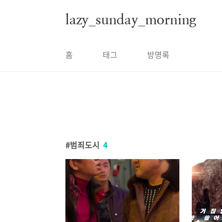
본문 바로가기
lazy_sunday_morning
홈
태그
방명록
범죄도시
4