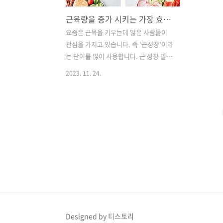
근육량을 증가 시키는 가장 효과적인 방법 공개! 빠른 근성장 팁.
요즘은 근육을 키우는데 많은 사람들이
관심을 가지고 있습니다. 즉 '근성장'이라
는 단어를 많이 사용합니다. 근 성장 발달
을 위해서는 여러 가지 영양전략이 필요
2023. 11. 24.
합니다. 오늘은 그런 여러 가지 중요한 정
보를 알려 드리겠습니다. 꼼꼼히 읽어 보
시고 빠른 근성장을 시켜 봅시다^^ 몇 가
지 분류로 나누어 설명드리겠습니다. 먼
저 칼로리, 단백질, 탄수화물, 지방, 운동
전 영양, 운동 후 영양 순으로 알아보겠습
니다. 1. 칼로리 식단에서 열량을 설정하
는 방법은 쉬울 수도 있지만 참 어려운 부
분입니다. 매일 고정된 식사를 하기도 어
려우며, 각 식사떄마다 열량을 측정하는
것은 전문가가 아니면 하기 어렵습니다.
하지만 칼로리를 베이스로한 영양섭취 방
Designed by 티스토리