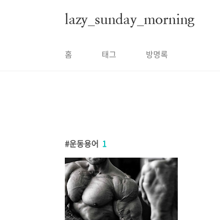
본문 바로가기
lazy_sunday_morning
홈
태그
방명록
운동용어
1