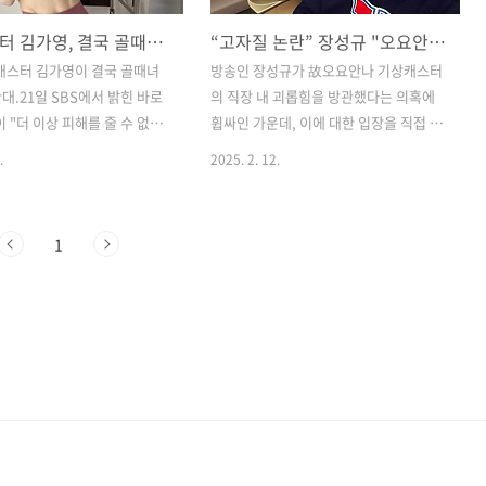
기상캐스터 김가영, 결국 골때녀 하차..이유는? 오요안나?
“고자질 논란” 장성규 "오요안나와 김가영 관계 감지 이후 어떤 말도 전하지 않아" 해명… 입장문 전문
캐스터 김가영이 결국 골때녀
​방송인 장성규가 故오요안나 기상캐스터
대.​21일 SBS에서 밝힌 바로
의 직장 내 괴롭힘을 방관했다는 의혹에
 "더 이상 피해를 줄 수 없
휩싸인 가운데, 이에 대한 입장을 직접 밝
접 하차 의사를 밝혔다고 하네.
혔습니다. 그는 억울함을 호소하며, 고인
.
2025. 2. 12.
그냥 나온 말이 아니고, MBC
과 마지막까지 좋은 관계를 유지했다고
요안나(1996~2024) 직장
강조했습니다. 또한, 고인의 고민을 상담
가해자로 지목된 지 20일 만의
해 주었지만 두 사람의 관계 변화 이후에
1
실 골때녀 하차 요구가 엄청 빗
는 개입하지 않았다고 설명했습니다.​ 장
그래서 SBS도 3일에 "아직 정
성규, 故오요안나 방관 의혹 해명​고인과
다. MBC 진상조사위원회 조사
마지막까지 소통… 억울함 호소장성규는
는 중" 이러면서 신중한 태도
2월 11일 자신의 SNS에 장문의 글을 올
. 근데 결국 하차로 결론이 난
려 고인과의 마지막 대화 내용을 공개했
고 유튜브 채널 가로세로연구소
습니다. 그는 "유족분들이 2차 가해를 우
 31일에 '오요안나 유가족
려해 해명을 권유하셔서 입장을 밝힌
마는 김가영 그리고 이OO"'
다"며 글을 시작했습니다.그는 2024년 5
 영상을 올렸어. 유족 측에서
월 출장으로 광주에 갔을 당시, 고인이