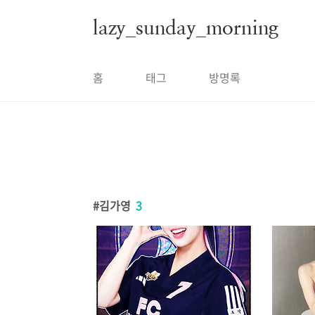
본문 바로가기
lazy_sunday_morning
홈
태그
방명록
김가영
3