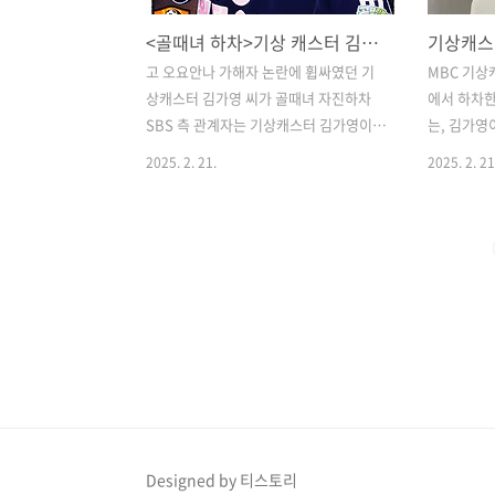
<골때녀 하차>기상 캐스터 김가영 골때녀 자진하차 오요안나 가해자 여파
고 오요안나 가해자 논란에 휩싸였던 기
MBC 기상
상캐스터 김가영 씨가 골때녀 자진하차​
에서 하차한
SBS 측 관계자는 기상캐스터 김가영이
는, 김가영이
골 때리는 그녀들일명 골때녀 자진하차
다"면서 직
2025. 2. 21.
2025. 2. 21
의사를 밝혔다고 하며 이를 제작진도 받
근데 이게 
아들여 하차가 결정됐다고 응답김가영 하
기상캐스터 오
차 이후 추가 멤버 합류 등에 대해서는 정
내 괴롭힘 
해지지 않았다.김가영은 기상캐스터 고
일이야.​사
오요안나의 선배로 사망 소식은 2024년
발쳤거든. 
12월 뒤늦게 전해졌으나이후 오요안나가
해진 거 없
생전에 직장 동료들로부터 괴롭힘을 당했
결과 기다리
다는 의혹이 제기됐다.​김가영은 고인을
를 보였었어
모욕한 단톡방에도 있었던 것으로 알려졌
거지.​그리
던 상황가해자 4명 모두 SNS 댓글창을 닫
에서 지난달
고 입장을 밝히지 않고 있는 가운데이후
"진짜 살인
에도 김가영은 MBC 뉴스데스크와 라디
이런 제목의
Designed by 티스토리