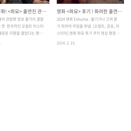
설특선 영화! <파묘> 출연진 관람평 정보 줄거리 결말 해석 오니 뜻은?
영화 <파묘> 후기 ! 화려한 출연진. 우리나라 대표 오컬트 영화로 봐도 좋다!!
 해석 관람평 정보 줄거리 결말
2024 영화 Exhuma : 옮기거나 고쳐 묻
 뜻 ​ 한국적인 오컬트 미스터
기 위하여 무덤을 파냄. [오컬트, 공포, 미
새로운 지평을 열었다는 평가
스터리] 영화 파묘 후기 쿠키 영상 평점 관
는 작품이다. 중후반부 이후 장
람평 결말 출연진 정보 넷플릭스 ​ 2월 22
.
2024. 2. 23.
처물로 변하는 바람에 호불호가
일 드디어 가장 기대되는 한국 영화 하나
 있지만, '1,200만 관객 동
가 극장 개봉을 했습니다. 보통이라면 2월
 객관적인 수치가 보여주듯이
21일 수요일 개봉일 텐데 목요일로 바뀐
히 보장된 작품이다. 감독이
이유는 무엇일까? 소재만큼이나 그것이
면도 많이 생각하고 만들었기에
미스터리 하다... 개봉 전부터 최민식 배
 장르를 좋아하지 않았던 사
우님이 나온 무게감 있는 스틸컷으로 엄
미롭게 볼 수 있을 것이다. 전
청난 기대를 모은 작품. 바로 파묘... 극장
은 수상한 묘를 이장하게 된
에서 관람해 본 후기와 더불어서 쿠키 여
장의사, 무속인들에게 벌어지는
부 그리고 평점은 몇 점대인지 한 번 알아
묘한 이야기다. 영화 파묘 정
보겠습니다. 그리고 저의 관람평도 적어
부터 줄거리 그리고 결말 해
보겠습니다. 파묘 Exhuma ​ 장르 : 오컬
까지 살펴봤다. ​​감독 : 장재현
트, 공포, 미스터리 감독 : 장재현 각본 :