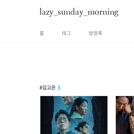
본문 바로가기
lazy_sunday_morning
홈
태그
방명록
김고은
5