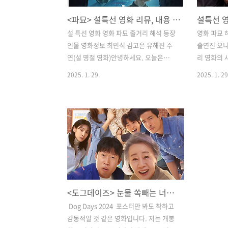
<파묘> 설특선 영화 리뮤, 내용 정리, 숨은 뜻 후기 등 정보 요약!
설 특선 영화 영화 파묘 줄거리 해석 등장
​영화 파묘
인물 영화정보 최민식 김고은 유해진 주
출연진 오니
연(설 명절 영화)안녕하세요. 오늘은
리 영화의 
KBS2에서 방영할 예정인 2025년 설날
를 받고 있
2025. 1. 29.
2025. 1. 29
특선영화로 선정된 파묘에 대해 소개해
르가 크리
드리겠습니다. ​최민식과 김고은이라는 두
조금은 갈리고
배우의 만남만으로도 기대를 모으는 이
원'이라는
작품은, 설날에 온 가족이 함께 볼 수 있는
재미는 확실
최고의 선택이 될 것입니다!2024년도 최
대중적인 
고의 화제작으로 무엇보다도 김고은의 신
평소 오컬트
들린 연기가 큰 호평을 받은 영화로 정말
람이라도 흥
김고은의 돈값하는 신들린 연기였다. 시
체적인 내용
놉시스미국 LA 거액의 의뢰를 받은 무당
풍수사와 
<도그데이즈> 눈물 쏙빼는 너무 아름다운 영화! 강아지와 배우들의 완벽했던 콜라보.
'화림'(김고은)과 '봉길'(이도현)은 기이한
기이하고 기
병이 대물림되는 집안의 장손을 만난다.
보를 관람평
​ Dog Days 2024 ​ 포스터만 봐도 착하고
조상의 묫자리가 화근임을 알아챈 '화
석과 오니 뜻
감동적일 것 같은 영화입니다. 저는 개봉