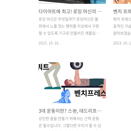
다이어트에 최고! 로잉 머신의 효과와 종류에 대해 알아보자.
로잉 머신은 무엇일까?? 로잉머신은 물
벤치 프레스
위에서 노를 젓는 행위를 지상에서 구현
표적인 가슴
할 수 있도록 기구로 만들어진 제품입니
알아보겠습니
다. 원래는 조정 선수들이 배를 탈 수 없거
중 하나로 
2023. 10. 16.
2023. 10. 1
나 훈련을 할 때 실내에서 할 수 있도록 만
렇지만 가
들어 습니다. 그렇지만 많은 운동 효과와
크기를 기루
심폐기능 등 전신 근육을 발달시켜 주는
들을 발달시
데 도움을 주어 다이어트를 하는 일반인
어 근육을 
들도 많이 사용하고 있습니다. 그렇다면
니다. 벤치
유산소 운동에 효과 적인 로잉 머신에 대
이용하여 
해서 알아보겠습니다! 로잉 머신의 효과
도에 따라 
로잉 머신의 효과는 상당히 많습니다. 앞
기도 합니다
에서도 이야기했듯이 고강도의 전신 운동
에 대해 알
3대 운동이란? 스쾃, 데드리프트, 밴치프레스! 운동 효과는?
이므로 심장과 폐를 건강하게 만들어 줍
종류는 어떤
니다. 즉 고강도 유산소 운동이므로 심폐
언급한 내용
강인한 몸을 만들기 위해서는 근력 운동
지구력을 기루는 데 많은 도움을 줍니다.
데 사용되는
은 필수입니다. 그렇다면 우리가 할 수 있