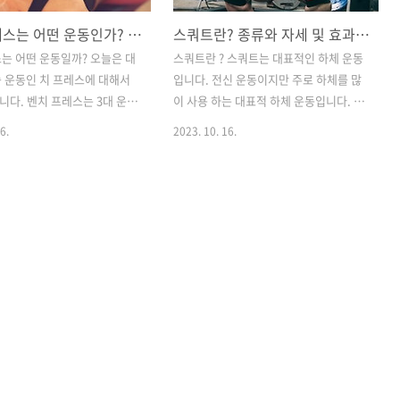
벤치 프레스는 어떤 운동인가? 종류와 자세 및 효과를 알아보자!
스쿼트란? 종류와 자세 및 효과에 대해 알아보자!
는 어떤 운동일까? 오늘은 대
스쿼트란 ? 스쿼트는 대표적인 하체 운동
 운동인 치 프레스에 대해서
입니다. 전신 운동이지만 주로 하체를 많
다. 벤치 프레스는 3대 운동
이 사용 하는 대표적 하체 운동입니다. 스
대표적인 가슴 운동입니다. 그
쿼트는 대퇴사두근, 햄스트링, 엉덩이 등
6.
2023. 10. 16.
슴뿐만 아니라 전체적인 힘의
을 주동근으로 사용 하면 복부 및 상체 근
어 주고 상체의 다양한 근육
육도 많이 사용하는 운동 입니다. 그렇기
켜 줍니다. 주로 삼두근과 코
에 전신을 사용하는 운동이며 하체의 근
가슴 외에 보조적으로 사용합
육을 강화 시키는데 대표 적인 운동입니
 프레스는 주로 벤치와 바벨을
다. 스쿼트는 하체 뿐만 아니라 다른 근육
수행하지만 주요 타깃이나 숙련
군을 발달 시키는데도 여러 도움을 줍니
덤벨, 케이블, 밴드 등을 사용하
다. 전신의 근육을 활용 하기에 많은 칼로
. 다음은 벤치 프레스의 종류
리 소모를 동반 하고, 다이어트에 많은 도
아보겠습니다. 벤치 프레스의
움을 줍니다. 대사 활동을 촉진 하며, 균형
 게 있을까? 벤치 프레스는 위
성, 안정성, 유연성 등 여러 이점을 동반
과 같이, 가슴을 발달시키는
하는 대표적 운동입니다. 그렇기에 여러
 운동 방법입니다. 먼저 가슴
운동 선수들도 기본적으로 스쿼트를 훈련